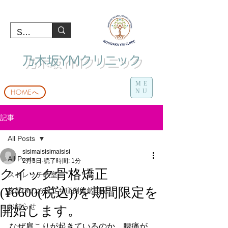
​ 乃木坂YMクリニック
ME
HOMEへ
NU
記事
All Posts
sisimaisisimaisisi
All Posts
2月3日
読了時間: 1分
クイック骨格矯正
ストレッチ教室
(¥6600(税込))を期間限定を
物部Drのお役立ち症例徒然日記
お知らせ
開始します。
​なぜ肩こりが起きているのか、腰痛が