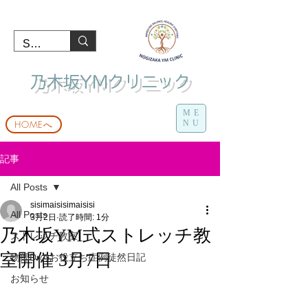
​ 乃木坂YMクリニック
ME
HOMEへ
NU
記事
All Posts
sisimaisisimaisisi
All Posts
3月2日
読了時間: 1分
乃木坂YM式ストレッチ教
ストレッチ教室
室開催 3月7日
物部Drのお役立ち症例徒然日記
お知らせ