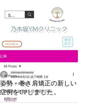
​ 乃木坂YMクリニック
ME
HOMEへ
NU
記事
All Posts
sisimaisisimaisisi
All Posts
2024年8月2日
読了時間: 1分
姿勢・巻き肩矯正の新しい
ストレッチ教室
症例をUPしました。
物部Drのお役立ち症例徒然日記
お知らせ
リンク