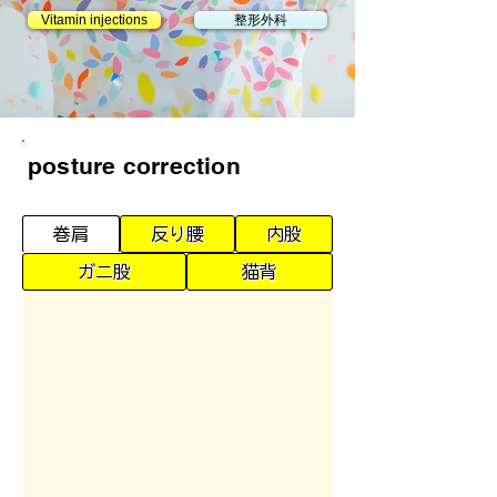
Vitamin injections
整形外科
posture correction
巻肩
反り腰
内股
ガニ股
猫背