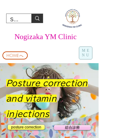
Nogizaka YM Clinic
ME
HOMEへ
NU
Posture correction
and vitamin
injections
posture correction
総合診療