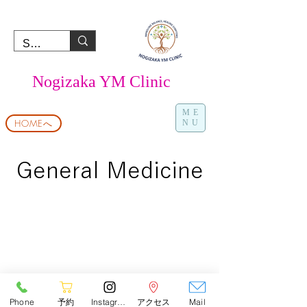
Nogizaka YM Clinic
ME
HOMEへ
NU
General Medicine
Phone
予約
Instagram
アクセス
Mail