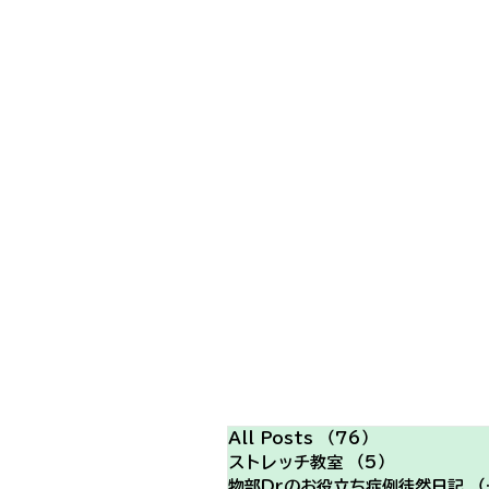
All Posts
（76）
76件の記事
ストレッチ教室
（5）
5件の記事
物部Drのお役立ち症例徒然日記
（2）